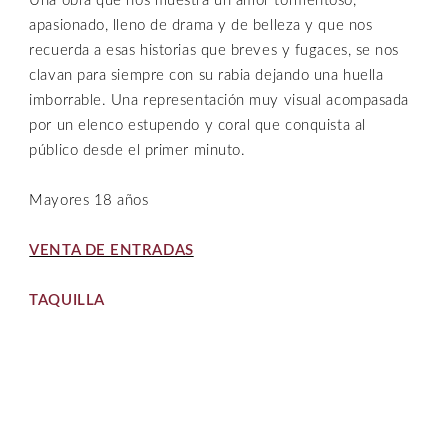
Una obra que nos muestra un amor tormentoso,
apasionado, lleno de drama y de belleza y que nos
recuerda a esas historias que breves y fugaces, se nos
clavan para siempre con su rabia dejando una huella
imborrable. Una representación muy visual acompasada
por un elenco estupendo y coral que conquista al
público desde el primer minuto.
Mayores 18 años
VENTA DE ENTRADAS
TAQUILLA
De martes a viernes
:
De 10.30 h. a 13.30 h. y de 17.30 h. a 20.00 h.
Sábado, domingo, lunes y festivos
: