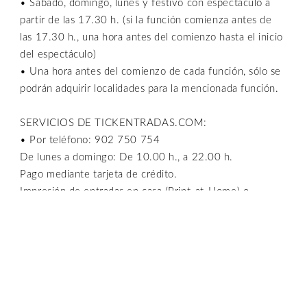
• Sábado, domingo, lunes y festivo con espectáculo a
partir de las 17.30 h. (si la función comienza antes de
las 17.30 h., una hora antes del comienzo hasta el inicio
del espectáculo)
• Una hora antes del comienzo de cada función, sólo se
podrán adquirir localidades para la mencionada función.
SERVICIOS DE TICKENTRADAS.COM:
• Por teléfono: 902 750 754
De lunes a domingo: De 10.00 h., a 22.00 h.
Pago mediante tarjeta de crédito.
Impresión de entradas en casa (Print-at-Home) o
recogida en las taquillas.
• Por Internet: www.tickentradas.com
Servicio 24 h. Pago mediante tarjeta de crédito
Impresión de entradas en casa (Print-at-Home) o
recogida en las taquillas.