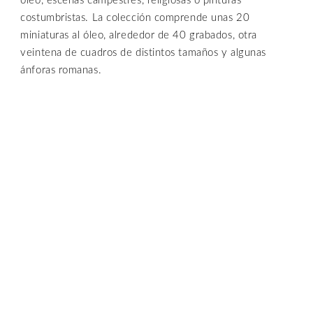
óleo, escenas campestres, religiosas o pinturas
costumbristas. La colección comprende unas 20
miniaturas al óleo, alrededor de 40 grabados, otra
veintena de cuadros de distintos tamaños y algunas
ánforas romanas.
Se trata de obras pictóricas que arrancan en el
romanticismo de la primera mitad del siglo xix y que
culminan en el siglo XX, con autores como Abarzuza,
Godoy, Prieto o Ruiz de Sarabia, entre otros artistas.
La temática es muy diversa, pues la donación no sólo se
centra en pinturas de temática costumbrista: hay
paisajes, escenas campestres, cuadros de temática
religiosa y un significativo conjunto de retratos en los
que aparecen miembros y varias generaciones de la
familia gaditana.